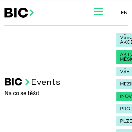
EN
VŠE
AKC
AKT
MĚSÍ
VŠE
BIC
Events
MEZ
Na co se těšit
INO
PRO 
PLZ