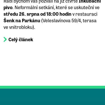
Rádi bychom vás pozvali na již čtvrté
Inkubační
pivo
. Neformální setkání, které se uskuteční ve
středu 26. srpna od 18:00 hodin
v restauraci
Šenk na Parkánu
(Veleslavínova 59/4, terasa
ve vnitrobloku).
Celý článek