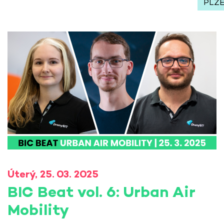
PLZ
Úterý, 25. 03. 2025
BIC Beat vol. 6: Urban Air
Mobility