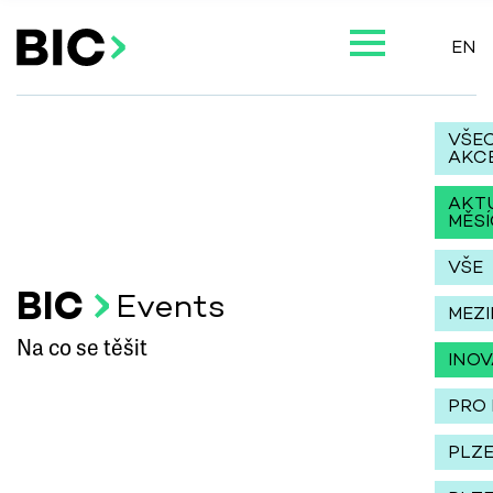
EN
VŠE
AKC
AKT
MĚSÍ
VŠE
BIC
Events
MEZ
Na co se těšit
INO
PRO 
PLZ