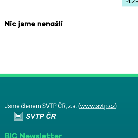
PLZ
Nic jsme nenašli
Jsme členem SVTP ČR, z.s. (
www.svtp.cz
)
BIC Newsletter