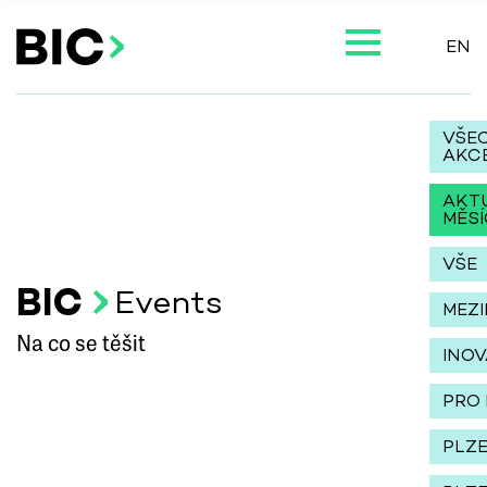
EN
VŠE
AKC
AKT
MĚSÍ
VŠE
BIC
Events
MEZ
Na co se těšit
INO
PRO 
PLZ