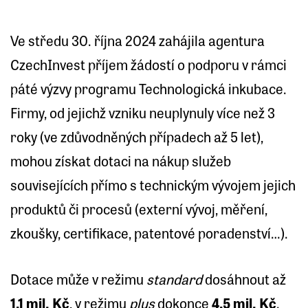
Ve středu 30. října 2024 zahájila agentura
CzechInvest příjem žádostí o podporu v rámci
páté výzvy programu Technologická inkubace.
Firmy, od jejichž vzniku neuplynuly více než 3
roky (ve zdůvodněných případech až 5 let),
mohou získat dotaci na nákup služeb
souvisejících přímo s technickým vývojem jejich
produktů či procesů (externí vývoj, měření,
zkoušky, certifikace, patentové poradenství…).
Dotace může v režimu
standard
dosáhnout až
1,1 mil. Kč
, v režimu
plus
dokonce
4,5 mil. Kč
.