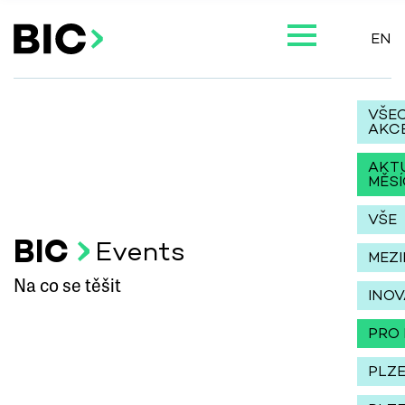
EN
VŠE
AKC
AKT
MĚSÍ
VŠE
BIC
Events
MEZ
Na co se těšit
INO
PRO 
PLZ