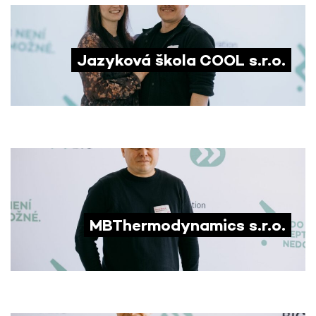
Jazyková škola COOL s.r.o.
MBThermodynamics s.r.o.