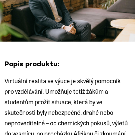
Popis produktu:
Virtuální realita ve výuce je skvělý pomocník
pro vzdělávání. Umožňuje totiž žákům a
studentům prožít situace, která by ve
skutečnosti byly nebezpečné, drahé nebo
neproveditelné – od chemických pokusů, výletů
do vesmíru, po procházku Afrikou či zkoumání