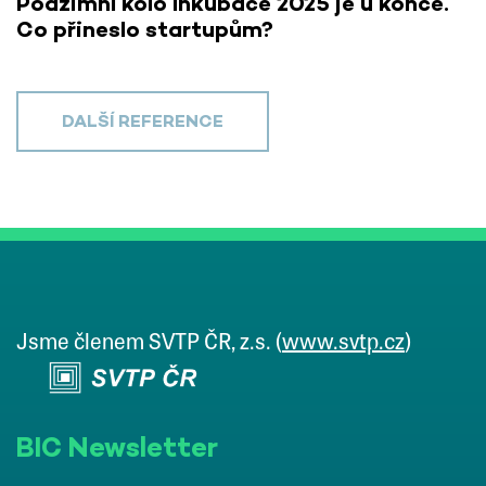
Podzimní kolo Inkubace 2025 je u konce.
Co přineslo startupům?
DALŠÍ REFERENCE
Jsme členem SVTP ČR, z.s. (
www.svtp.cz
)
BIC Newsletter