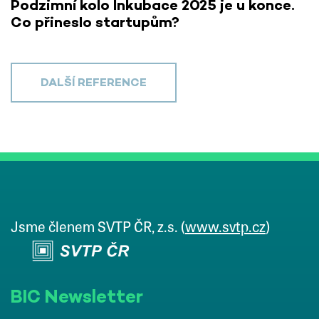
Podzimní kolo Inkubace 2025 je u konce.
Co přineslo startupům?
DALŠÍ REFERENCE
Jsme členem SVTP ČR, z.s. (
www.svtp.cz
)
BIC Newsletter