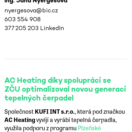
Ing. Jana Nyergesová
nyergesova@bic.cz
603 554 908
377 205 203
LinkedIn
AC Heating díky spolupráci se
ZČU optimalizoval novou generaci
tepelných čerpadel
Společnost
KUFI INT s.r.o.
, která pod značkou
AC Heating
vyvíjí a vyrábí tepelná čerpadla,
využila podporu z programu
Plzeňské