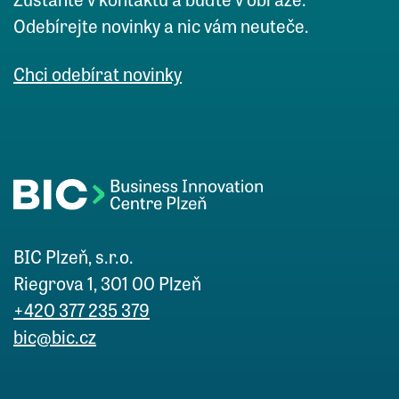
Zůstaňte v kontaktu a buďte v obraze.
Odebírejte novinky a nic vám neuteče.
Chci odebírat novinky
BIC Plzeň, s.r.o.
Riegrova 1, 301 00 Plzeň
+420 377 235 379
bic@bic.cz