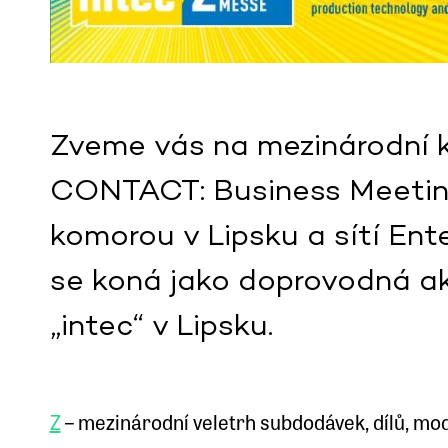
Zveme vás na mezinárodní k
CONTACT: Business Meeti
komorou v Lipsku a sítí Ent
se koná jako doprovodná ak
„intec“ v Lipsku.
Z
– mezinárodní veletrh subdodávek, dílů, mod