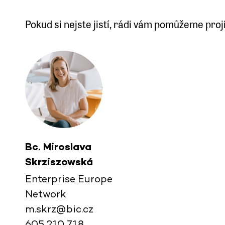
Pokud si nejste jistí, rádi vám pomůžeme pr
Bc. Miroslava
Skrziszowská
Enterprise Europe
Network
m.skrz@bic.cz
605 210 718