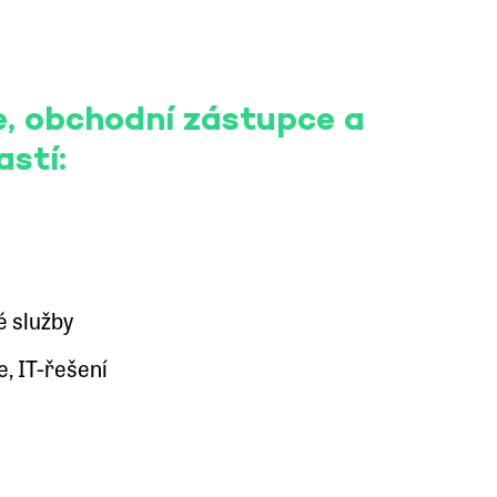
e, obchodní zástupce a
astí:
é služby
e, IT-řešení