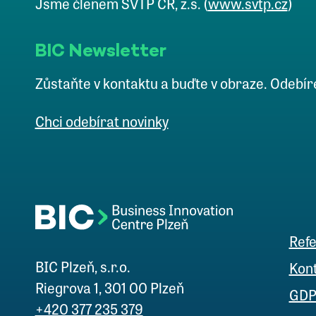
Jsme členem SVTP ČR, z.s. (
www.svtp.cz
)
BIC Newsletter
Zůstaňte v kontaktu a buďte v obraze. Odebír
Chci odebírat novinky
Ref
BIC Plzeň, s.r.o.
Kon
Riegrova 1, 301 00 Plzeň
GDP
+420 377 235 379