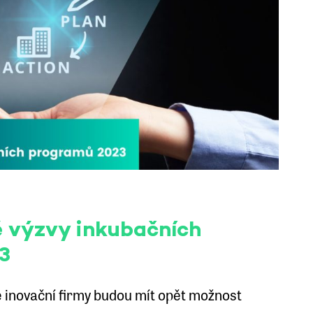
 výzvy inkubačních
3
é inovační firmy budou mít opět možnost