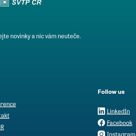
ejte novinky a nic vám neuteče.
Follow us
erence
LinkedIn
takt
Facebook
R
Instagram