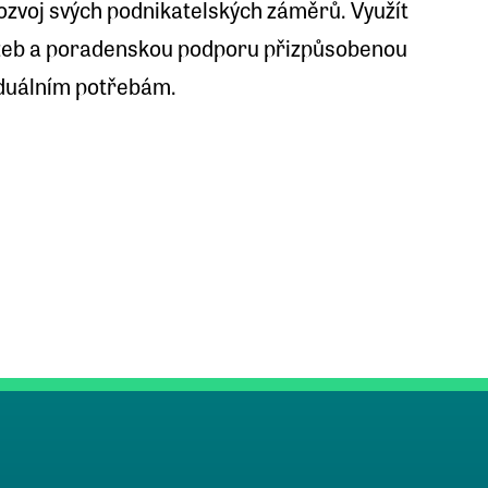
rozvoj svých podnikatelských záměrů. Využít
žeb a poradenskou podporu přizpůsobenou
iduálním potřebám.