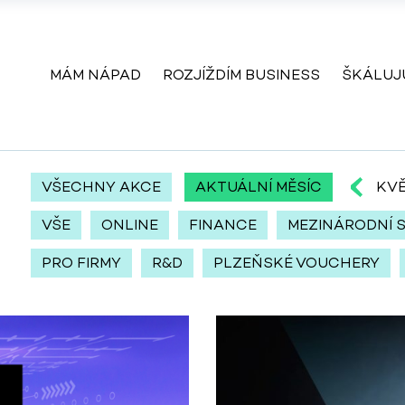
MÁM NÁPAD
ROZJÍŽDÍM BUSINESS
ŠKÁLUJ
VŠECHNY AKCE
AKTUÁLNÍ MĚSÍC
KVĚ
VŠE
ONLINE
FINANCE
MEZINÁRODNÍ 
PRO FIRMY
R&D
PLZEŇSKÉ VOUCHERY