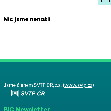
PLZ
Nic jsme nenašli
Jsme členem SVTP ČR, z.s. (
www.svtp.cz
)
BIC Newsletter