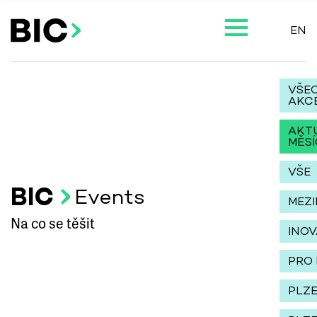
EN
VŠE
AKC
AKT
MĚSÍ
VŠE
BIC
Events
MEZ
Na co se těšit
INO
PRO 
PLZ